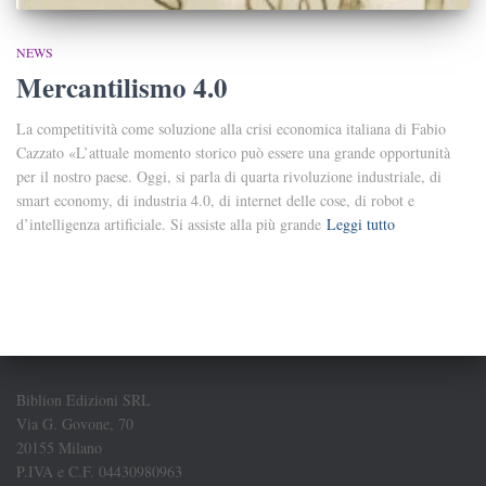
NEWS
Mercantilismo 4.0
La competitività come soluzione alla crisi economica italiana di Fabio
Cazzato «L’attuale momento storico può essere una grande opportunità
per il nostro paese. Oggi, si parla di quarta rivoluzione industriale, di
smart economy, di industria 4.0, di internet delle cose, di robot e
d’intelligenza artificiale. Si assiste alla più grande
Leggi tutto
Biblion Edizioni SRL
Via G. Govone, 70
20155 Milano
P.IVA e C.F. 04430980963