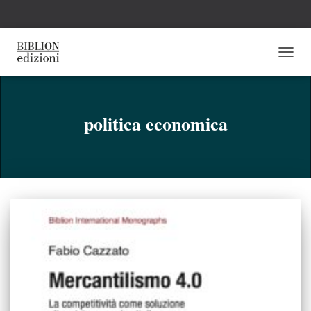
NAVI
TOGG
politica economica