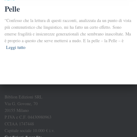
Pelle
“Confesso che la lettura di questi racconti, analizzata da un punto di vista
più contenutistico che linguistico, mi ha fatto un certo effetto. Sono
emerse fragilità e insicurezze generazionali che sembrano inascoltate. Ma
è proprio a questo che serve mettersi a nudo. E la pelle – la Pelle – è
Leggi tutto
Biblion Edizioni SRL
Via G. Govone, 70
20155 Milano
P.IVA e C.F. 04430980963
CCIAA 1747448
Capitale sociale 10.000 € i.v.