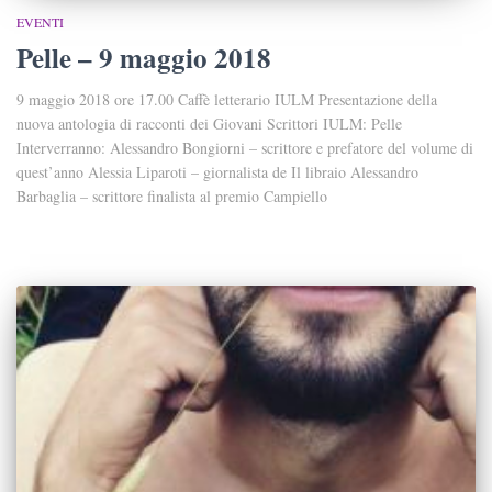
EVENTI
Pelle – 9 maggio 2018
9 maggio 2018 ore 17.00 Caffè letterario IULM Presentazione della
nuova antologia di racconti dei Giovani Scrittori IULM: Pelle
Interverranno: Alessandro Bongiorni – scrittore e prefatore del volume di
quest’anno Alessia Liparoti – giornalista de Il libraio Alessandro
Barbaglia – scrittore finalista al premio Campiello