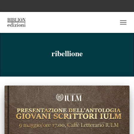
NAVI
TOGG
ribellione