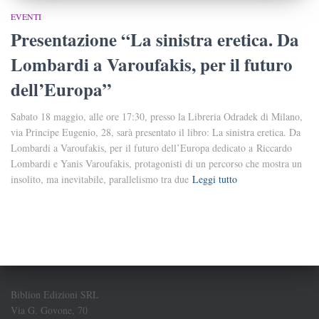
EVENTI
Presentazione “La sinistra eretica. Da
Lombardi a Varoufakis, per il futuro
dell’Europa”
Sabato 18 maggio, alle ore 17:30, presso la Libreria Odradek di Milano,
via Principe Eugenio, 28, sarà presentato il libro: La sinistra eretica. Da
Lombardi a Varoufakis, per il futuro dell’Europa dedicato a Riccardo
Lombardi e Yanis Varoufakis, protagonisti di un percorso che mostra un
insolito, ma inevitabile, parallelismo tra due
Leggi tutto
Biblion Edizioni SRL
Via G. Govone, 70