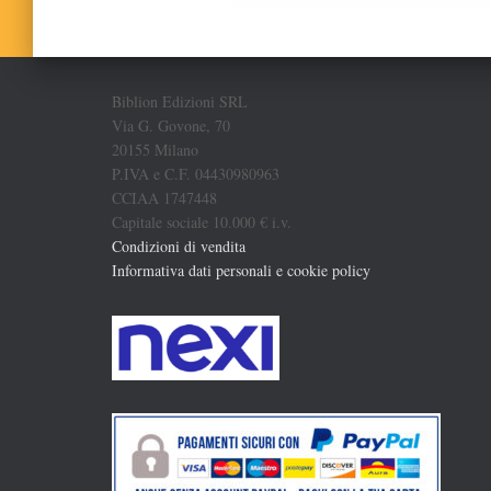
Biblion Edizioni SRL
Via G. Govone, 70
20155 Milano
P.IVA e C.F. 04430980963
CCIAA 1747448
Capitale sociale 10.000 € i.v.
Condizioni di vendita
Informativa dati personali e cookie policy