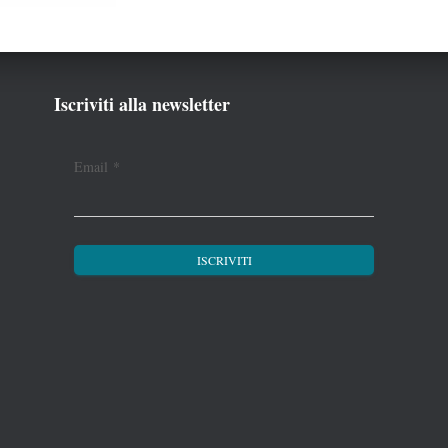
Iscriviti alla newsletter
Email
*