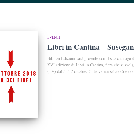
EVENTI
Libri in Cantina – Susegan
Biblion Edizioni sarà presente con il suo catalogo di
XVI edizione di Libri in Cantina, fiera che si svol
(TV) dal 5 al 7 ottobre. Ci troverete sabato 6 e dom