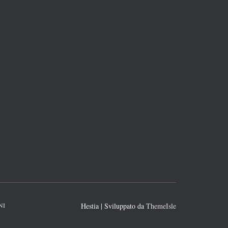
NI
Hestia | Sviluppato da
ThemeIsle