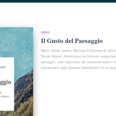
NEWS
Il Gusto del Paesaggio
Mario Allodi Andrea Marziani Prefazione di Alfred
Nicola Saluzzi Attraversare un territorio assaporando
paesaggio, sono esperienze che assumono senso e imp
sintonizzarsi sugli elementi identificativi di un luog