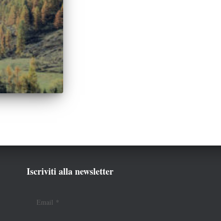
Iscriviti alla newsletter
Email
*