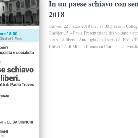
In un paese schiavo con sen
2018
Giovedì 22 marzo 2018 ore, 18.00 presso il Colleg
Ghislieri, 5 – Pavia Presentazione del volume a cur
con sensi liberi. Antologia degli scritti di Paolo 
Università di Milano Francesca Fiorani – Universit