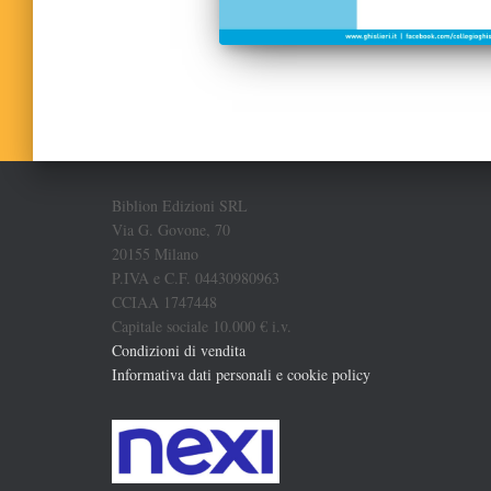
Biblion Edizioni SRL
Via G. Govone, 70
20155 Milano
P.IVA e C.F. 04430980963
CCIAA 1747448
Capitale sociale 10.000 € i.v.
Condizioni di vendita
Informativa dati personali e cookie policy