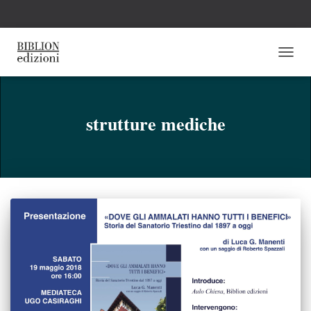
NAVI
TOGG
strutture mediche