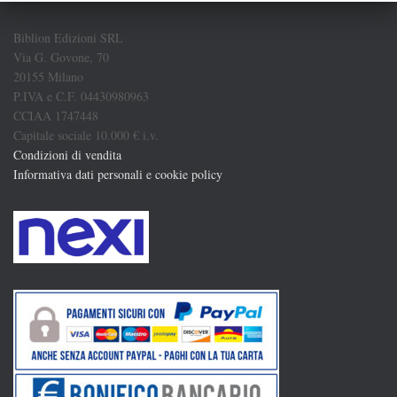
Biblion Edizioni SRL
Via G. Govone, 70
20155 Milano
P.IVA e C.F. 04430980963
CCIAA 1747448
Capitale sociale 10.000 € i.v.
Condizioni di vendita
Informativa dati personali e cookie policy