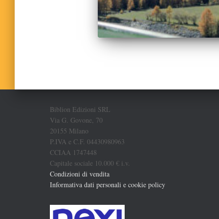
Biblion Edizioni SRL
Via G. Govone, 70
20155 Milano
P.IVA e C.F. 04430980963
CCIAA 1747448
Capitale sociale 10.000 € i.v.
Condizioni di vendita
Informativa dati personali e cookie policy