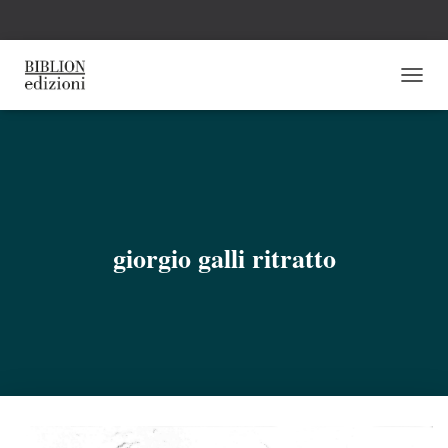
N
A
V
I
G
A
Z
I
O
giorgio galli ritratto
N
E
T
O
G
G
L
E