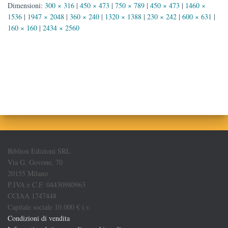
Dimensioni:
300 × 316
|
450 × 473
|
750 × 789
|
450 × 473
|
1460 ×
1536
|
1947 × 2048
|
360 × 240
|
1320 × 1388
|
230 × 242
|
600 × 631
|
160 × 160
|
2434 × 2560
Biblion Edizioni SRL
Via G. Govone, 70
20155 Milano
P.IVA e C.F. 04430980963
CCIAA 1747448
Capitale sociale 10.000 € i.v.
Condizioni di vendita