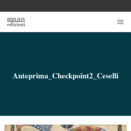
N
A
V
I
G
A
Z
I
O
Anteprima_Checkpoint2_Ceselli
N
E
T
O
G
G
L
E