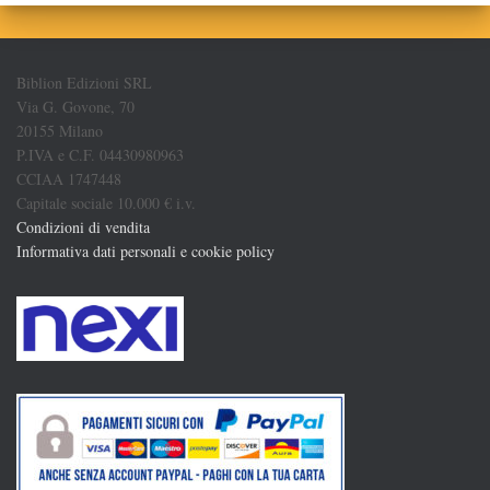
Biblion Edizioni SRL
Via G. Govone, 70
20155 Milano
P.IVA e C.F. 04430980963
CCIAA 1747448
Capitale sociale 10.000 € i.v.
Condizioni di vendita
Informativa dati personali e cookie policy