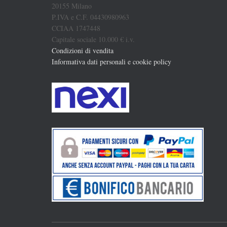
20155 Milano
P.IVA e C.F. 04430980963
CCIAA 1747448
Capitale sociale 10.000 € i.v.
Condizioni di vendita
Informativa dati personali e cookie policy