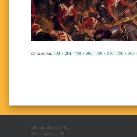
Dimensioni:
300 × 204
|
450 × 306
|
750 × 510
|
450 × 306
|
Biblion Edizioni SRL
Via G. Govone, 70