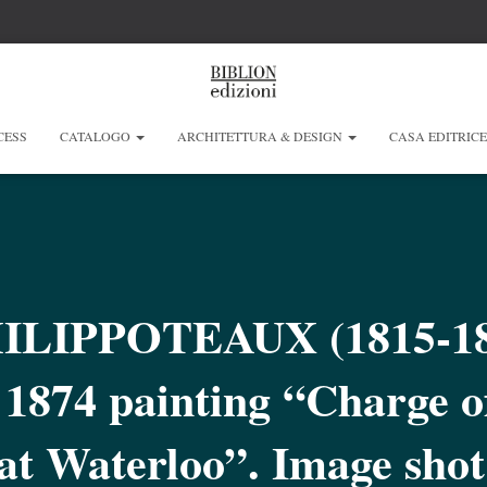
CESS
CATALOGO
ARCHITETTURA & DESIGN
CASA EDITRIC
LIPPOTEAUX (1815-18
s 1874 painting “Charge o
 at Waterloo”. Image shot