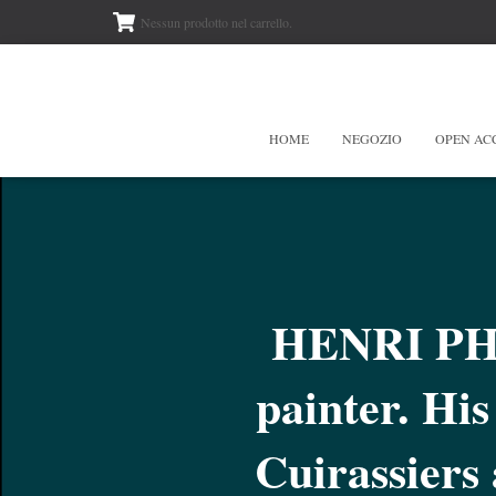
Nessun prodotto nel carrello.
HOME
NEGOZIO
OPEN AC
HENRI PHI
painter. Hi
Cuirassiers