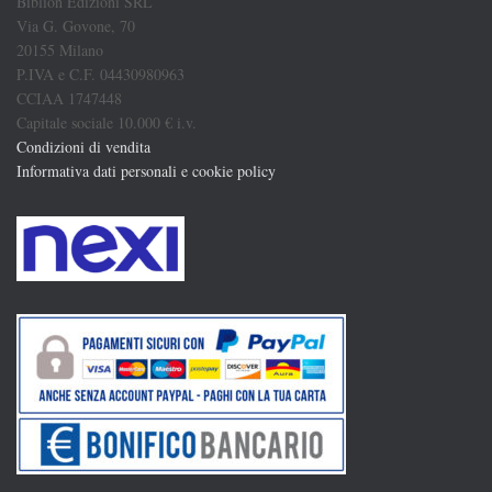
Biblion Edizioni SRL
Via G. Govone, 70
20155 Milano
P.IVA e C.F. 04430980963
CCIAA 1747448
Capitale sociale 10.000 € i.v.
Condizioni di vendita
Informativa dati personali e cookie policy