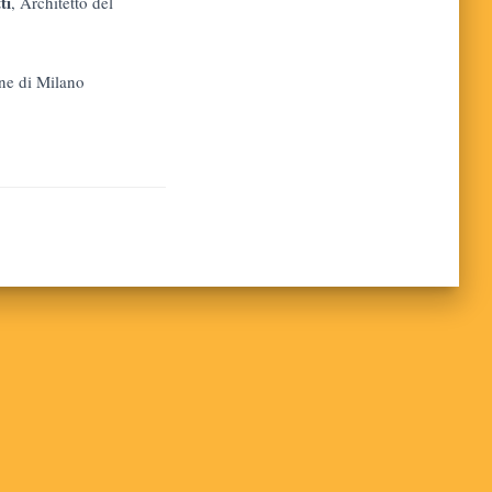
ti
, Architetto del
ne di Milano