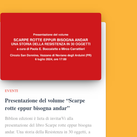
EVENTI
Presentazione del volume “Scarpe
rotte eppur bisogna andar”
Biblion edizioni è lieta di invitarVi alla
presentazione del libro Scarpe rotte eppur bisogna
andar. Una storia della Resistenza in 30 oggetti, a