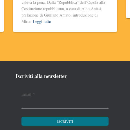
valeva la pena. Dalla “Repubblica” dell’Ossola alla
Costituzione repubblicana, a cura di Aldo Aniasi,
prefazione di Giuliano Amato, introduzione di
Mirco
Leggi tutto
Iscriviti alla newsletter
Email
*