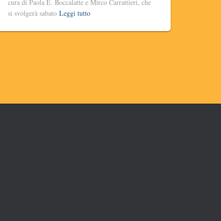
cura di Paola E. Boccalatte e Mirco Carrattieri, che
si svolgerà sabato
Leggi tutto