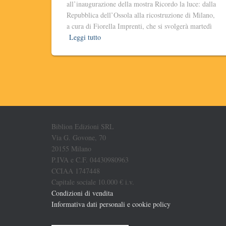
all’inaugurazione della mostra Ricordo la luce: dalla
Repubblica dell’Ossola alla ricostruzione di Milano,
a cura di Fiorella Imprenti, che si svolgerà martedì
Leggi tutto
Biblion Edizioni SRL
Via G. Govone, 70
20155 Milano
P.IVA e C.F. 04430980963
CCIAA 1747448
Capitale sociale 10.000 € i.v.
Condizioni di vendita
Informativa dati personali e cookie policy