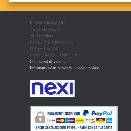
Biblion Edizioni SRL
Via G. Govone, 70
20155 Milano
P.IVA e C.F. 04430980963
CCIAA 1747448
Capitale sociale 10.000 € i.v.
Condizioni di vendita
Informativa dati personali e cookie policy