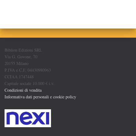
Biblion Edizioni SRL
Via G. Govone, 70
20155 Milano
P.IVA e C.F. 04430980963
CCIAA 1747448
Capitale sociale 10.000 € i.v.
Condizioni di vendita
Informativa dati personali e cookie policy