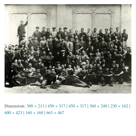
Dimensioni:
300 × 211
|
450 × 317
|
450 × 317
|
360 × 240
|
230 × 162
|
600 × 423
|
160 × 160
|
663 × 467