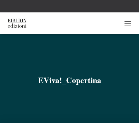
N
A
V
I
G
A
Z
I
O
EViva!_Copertina
N
E
T
O
G
G
L
E