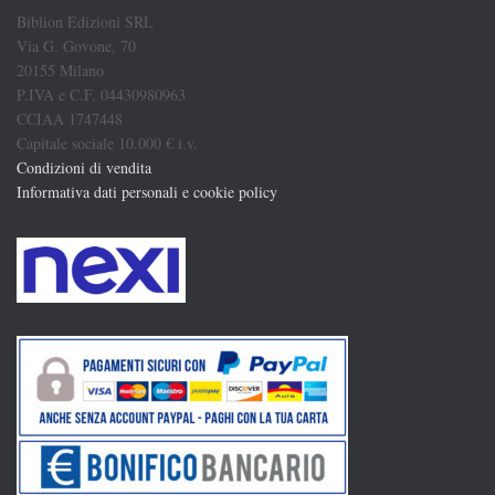
Biblion Edizioni SRL
Via G. Govone, 70
20155 Milano
P.IVA e C.F. 04430980963
CCIAA 1747448
Capitale sociale 10.000 € i.v.
Condizioni di vendita
Informativa dati personali e cookie policy