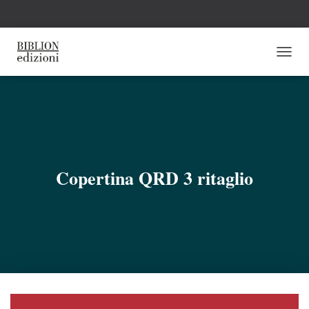
N
A
V
I
G
A
Z
I
O
Copertina QRD 3 ritaglio
N
E
T
O
G
G
L
E