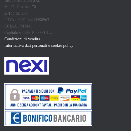
Biblion Edizioni SRL
Via G. Govone, 70
20155 Milano
P.IVA e C.F. 04430980963
CCIAA 1747448
Capitale sociale 10.000 € i.v.
Condizioni di vendita
Informativa dati personali e cookie policy