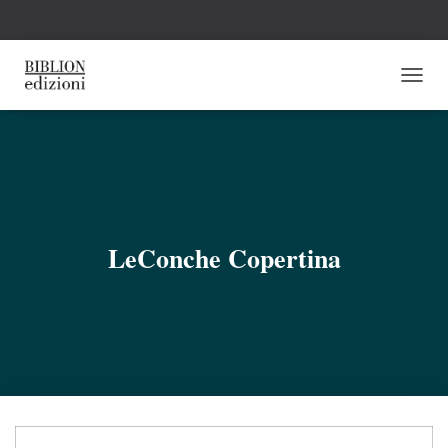
N
A
V
I
G
A
Z
I
O
LeConche Copertina
N
E
T
O
G
G
L
E