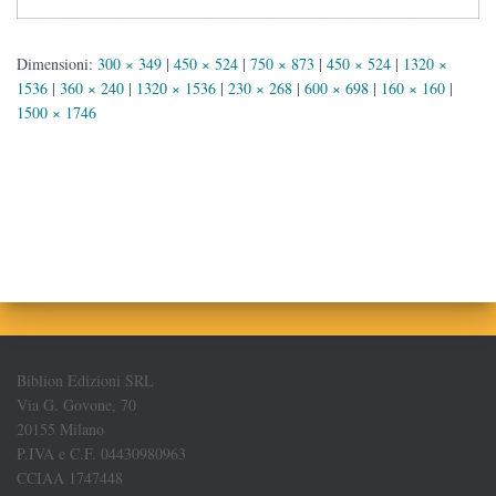
Dimensioni:
300 × 349
|
450 × 524
|
750 × 873
|
450 × 524
|
1320 ×
1536
|
360 × 240
|
1320 × 1536
|
230 × 268
|
600 × 698
|
160 × 160
|
1500 × 1746
Biblion Edizioni SRL
Via G. Govone, 70
20155 Milano
P.IVA e C.F. 04430980963
CCIAA 1747448