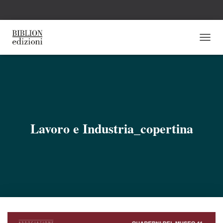
N
A
V
I
G
A
Z
I
O
Lavoro e Industria_copertina
N
E
T
O
G
G
L
E