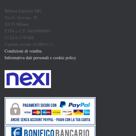
Biblion Edizioni SRL
Via G. Govone, 70
20155 Milano
P.IVA e C.F. 04430980963
CCIAA 1747448
Capitale sociale 10.000 € i.v.
Condizioni di vendita
Informativa dati personali e cookie policy