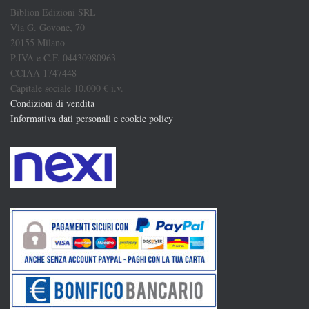
Biblion Edizioni SRL
Via G. Govone, 70
20155 Milano
P.IVA e C.F. 04430980963
CCIAA 1747448
Capitale sociale 10.000 € i.v.
Condizioni di vendita
Informativa dati personali e cookie policy