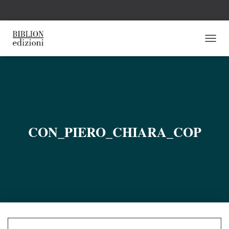
N
A
V
I
G
A
Z
I
O
CON_PIERO_CHIARA_COP
N
E
T
O
G
G
L
E