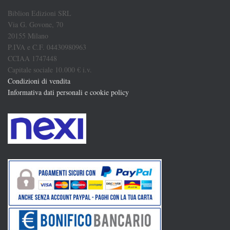
Biblion Edizioni SRL
Via G. Govone, 70
20155 Milano
P.IVA e C.F. 04430980963
CCIAA 1747448
Capitale sociale 10.000 € i.v.
Condizioni di vendita
Informativa dati personali e cookie policy