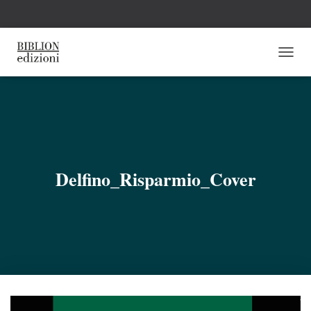
N
A
V
I
G
A
Z
I
O
Delfino_Risparmio_Cover
N
E
T
O
G
G
L
E