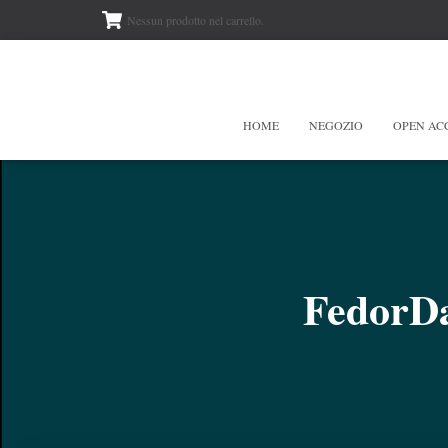
Nessun prodotto nel carrello.
HOME
NEGOZIO
OPEN AC
FedorDa