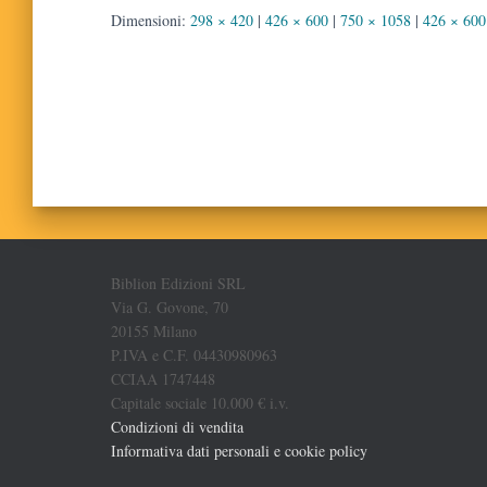
Dimensioni:
298 × 420
|
426 × 600
|
750 × 1058
|
426 × 600
Biblion Edizioni SRL
Via G. Govone, 70
20155 Milano
P.IVA e C.F. 04430980963
CCIAA 1747448
Capitale sociale 10.000 € i.v.
Condizioni di vendita
Informativa dati personali e cookie policy