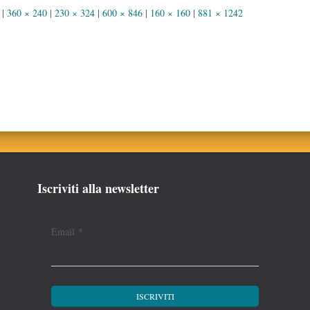
|
360 × 240
|
230 × 324
|
600 × 846
|
160 × 160
|
881 × 1242
Iscriviti alla newsletter
Email
*