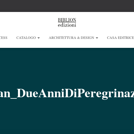
CESS
CATALOGO
ARCHITETTURA & DESIGN
CASA EDITRIC
n_DueAnniDiPeregrinaz