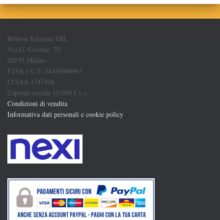
Biblion Edizioni SRL
Via G. Govone, 70
20155 Milano
P.IVA e C.F. 04430980963
CCIAA 1747448
Capitale sociale 10.000 € i.v.
Condizioni di vendita
Informativa dati personali e cookie policy