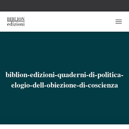
N
A
V
I
G
A
Z
I
O
biblion-edizioni-quaderni-di-politica-
N
E
elogio-dell-obiezione-di-coscienza
T
O
G
G
L
E