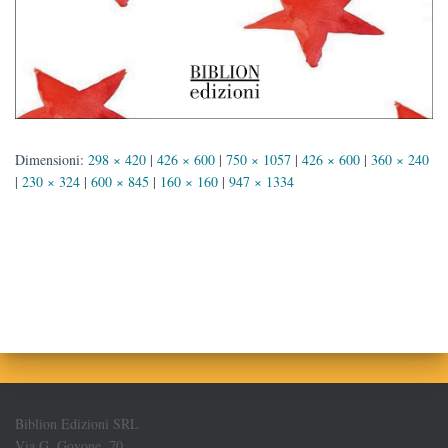
Dimensioni:
298 × 420
|
426 × 600
|
750 × 1057
|
426 × 600
|
360 × 240
|
230 × 324
|
600 × 845
|
160 × 160
|
947 × 1334
Biblion Edizioni SRL
Via G. Govone, 70