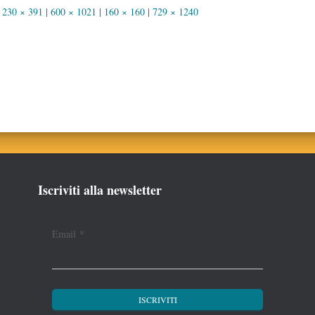
230 × 391
|
600 × 1021
|
160 × 160
|
729 × 1240
Iscriviti alla newsletter
Email
*