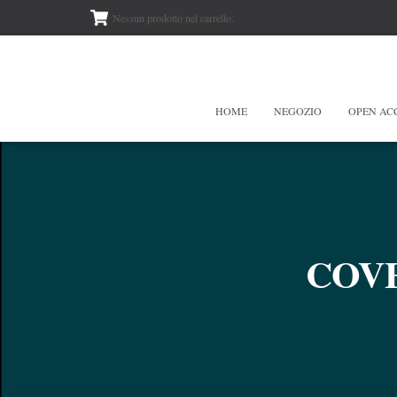
Nessun prodotto nel carrello.
HOME
NEGOZIO
OPEN AC
COV