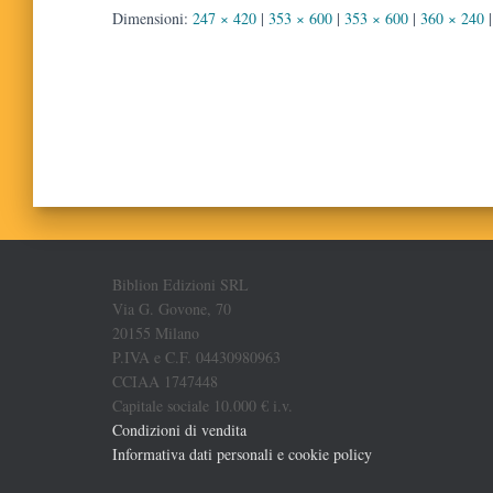
Dimensioni:
247 × 420
|
353 × 600
|
353 × 600
|
360 × 240
|
Biblion Edizioni SRL
Via G. Govone, 70
20155 Milano
P.IVA e C.F. 04430980963
CCIAA 1747448
Capitale sociale 10.000 € i.v.
Condizioni di vendita
Informativa dati personali e cookie policy