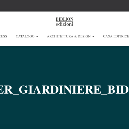
CESS
CATALOGO
ARCHITETTURA & DESIGN
CASA EDITRIC
ER_GIARDINIERE_BID