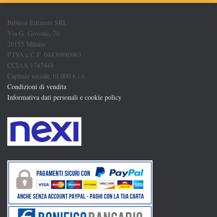
Biblion Edizioni SRL
Via G. Govone, 70
20155 Milano
P.IVA e C.F. 04430980963
CCIAA 1747448
Capitale sociale 10.000 € i.v.
Condizioni di vendita
Informativa dati personali e cookie policy