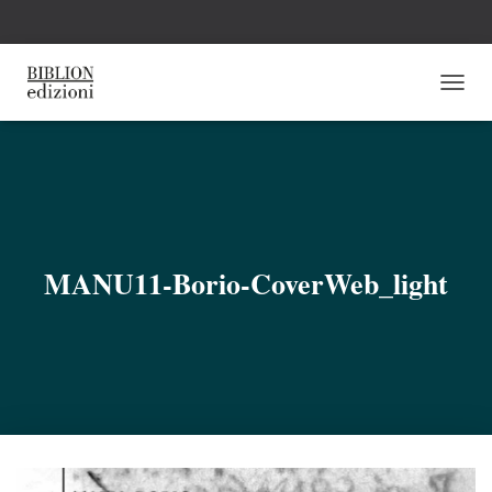
N
A
V
I
G
A
Z
I
O
MANU11-Borio-CoverWeb_light
N
E
T
O
G
G
L
E