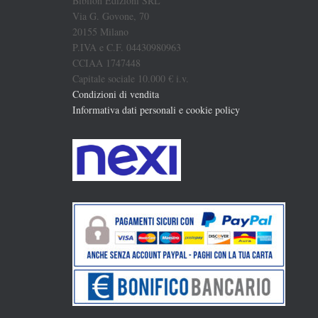
Biblion Edizioni SRL
Via G. Govone, 70
20155 Milano
P.IVA e C.F. 04430980963
CCIAA 1747448
Capitale sociale 10.000 € i.v.
Condizioni di vendita
Informativa dati personali e cookie policy