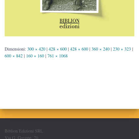
Dimensioni:
300 × 420
|
428 × 600
|
428 × 600
|
360 × 240
|
230 × 323
|
600 × 842
|
160 × 160
|
761 × 1068
Biblion Edizioni SRL
Via G. Govone, 70