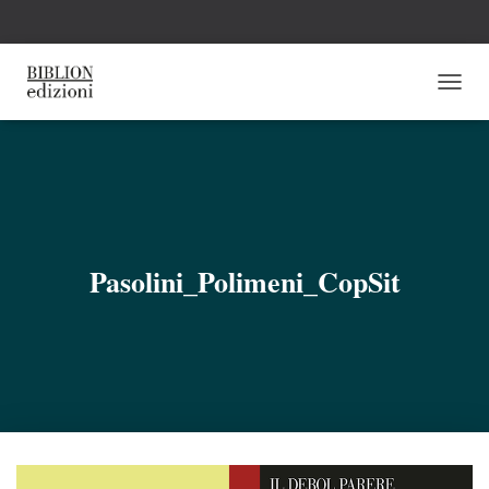
N
A
V
I
G
A
Z
I
O
Pasolini_Polimeni_CopSit
N
E
T
O
G
G
L
E