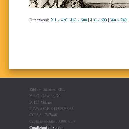
Dimensioni:
291 × 420
|
416 × 600
|
416 × 600
|
360 × 240
|
Biblion Edizioni SRL
Via G. Govone, 70
20155 Milano
P.IVA e C.F. 04430980963
CCIAA 1747448
Capitale sociale 10.000 € i.v.
Condizioni di vendita