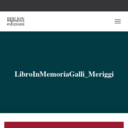
N
A
V
I
G
A
Z
I
O
LibroInMemoriaGalli_Meriggi
N
E
T
O
G
G
L
E