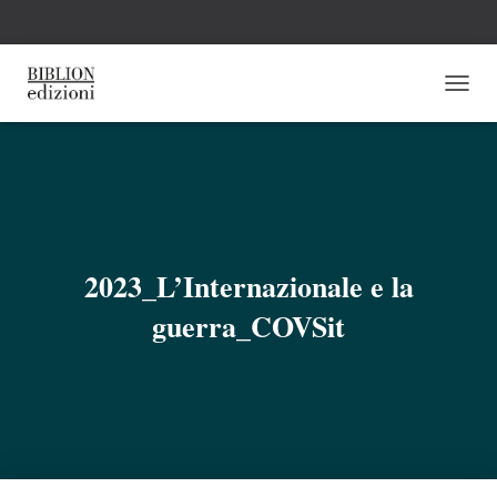
N
A
V
I
G
A
Z
I
O
2023_L’Internazionale e la
N
E
guerra_COVSit
T
O
G
G
L
E