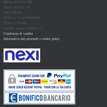
Biblion Edizioni SRL
Via G. Govone, 70
20155 Milano
P.IVA e C.F. 04430980963
CCIAA 1747448
Capitale sociale 10.000 € i.v.
Condizioni di vendita
Informativa dati personali e cookie policy