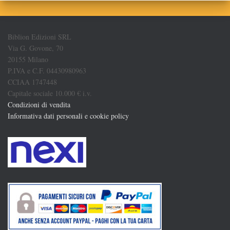
Biblion Edizioni SRL
Via G. Govone, 70
20155 Milano
P.IVA e C.F. 04430980963
CCIAA 1747448
Capitale sociale 10.000 € i.v.
Condizioni di vendita
Informativa dati personali e cookie policy