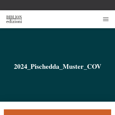
N
A
V
I
G
A
Z
I
O
2024_Pischedda_Muster_COV
N
E
T
O
G
G
L
E