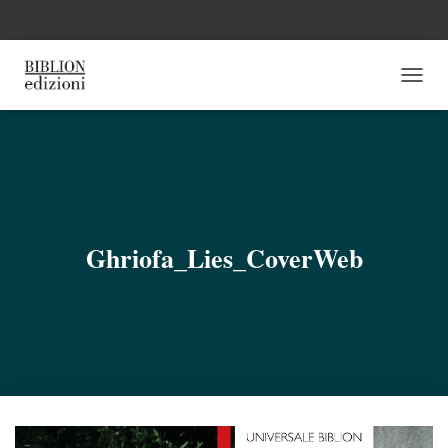
N
A
V
I
G
A
Z
I
O
Ghriofa_Lies_CoverWeb
N
E
T
O
G
G
L
E