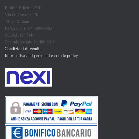
Biblion Edizioni SRL
Via G. Govone, 70
20155 Milano
P.IVA e C.F. 04430980963
CCIAA 1747448
Capitale sociale 10.000 € i.v.
Condizioni di vendita
Informativa dati personali e cookie policy