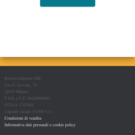
Biblion Edizioni SRL
Via G. Govone, 70
20155 Milano
P.IVA e C.F. 04430980963
CCIAA 1747448
Capitale sociale 10.000 € i.v.
Condizioni di vendita
Informativa dati personali e cookie policy