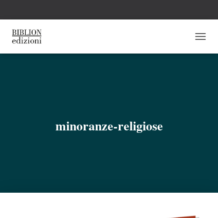
N
A
V
I
G
A
Z
I
O
minoranze-religiose
N
E
T
O
G
G
L
E