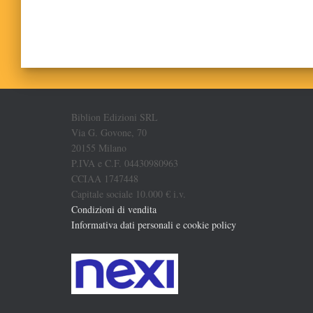
Biblion Edizioni SRL
Via G. Govone, 70
20155 Milano
P.IVA e C.F. 04430980963
CCIAA 1747448
Capitale sociale 10.000 € i.v.
Condizioni di vendita
Informativa dati personali e cookie policy