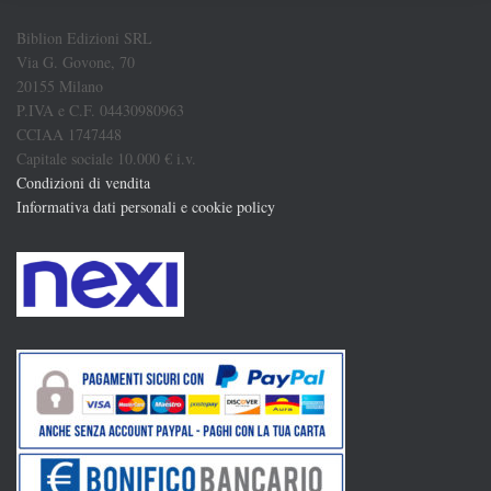
Biblion Edizioni SRL
Via G. Govone, 70
20155 Milano
P.IVA e C.F. 04430980963
CCIAA 1747448
Capitale sociale 10.000 € i.v.
Condizioni di vendita
Informativa dati personali e cookie policy