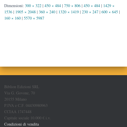
Dimensioni:
300 × 322
|
450 × 484
|
750 × 806
|
450 × 484
|
1429 ×
1536
|
1905 × 2048
|
360 × 240
|
1320 × 1419
|
230 × 247
|
600 × 645
|
160 × 160
|
5570 × 5987
Biblion Edizioni SRL
Via G. Govone, 70
20155 Milano
P.IVA e C.F. 04430980963
CCIAA 1747448
Capitale sociale 10.000 € i.v.
Condizioni di vendita