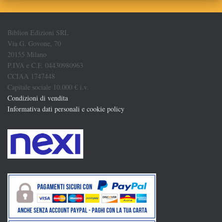
Biblion Edizioni SRL
Via G. Govone, 70
20155 Milano
P.IVA e C.F. 04430980963
CCIAA 1747448
Capitale sociale 10.000 € i.v.
Condizioni di vendita
Informativa dati personali e cookie policy