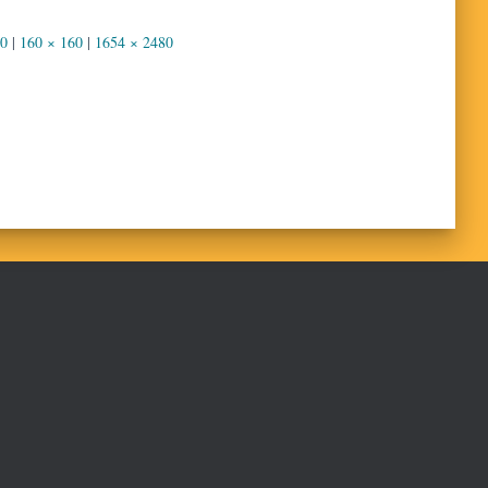
00
|
160 × 160
|
1654 × 2480