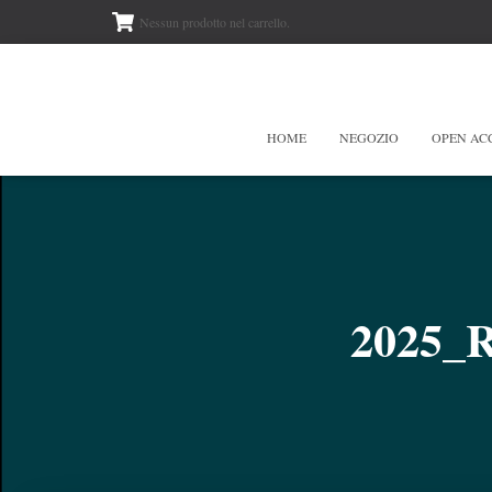
Nessun prodotto nel carrello.
HOME
NEGOZIO
OPEN AC
2025_R