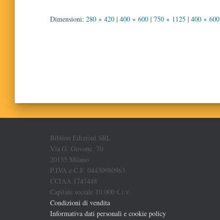
Dimensioni:
280 × 420
|
400 × 600
|
750 × 1125
|
400 × 600
Biblion Edizioni SRL
Via G. Govone, 70
20155 Milano
P.IVA e C.F. 04430980963
CCIAA 1747448
Capitale sociale 10.000 € i.v.
Condizioni di vendita
Informativa dati personali e cookie policy