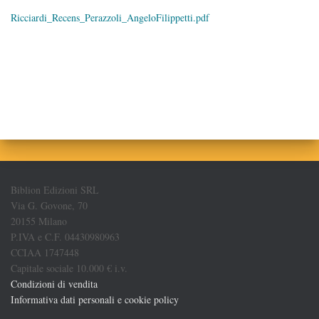
Ricciardi_Recens_Perazzoli_AngeloFilippetti.pdf
Biblion Edizioni SRL
Via G. Govone, 70
20155 Milano
P.IVA e C.F. 04430980963
CCIAA 1747448
Capitale sociale 10.000 € i.v.
Condizioni di vendita
Informativa dati personali e cookie policy