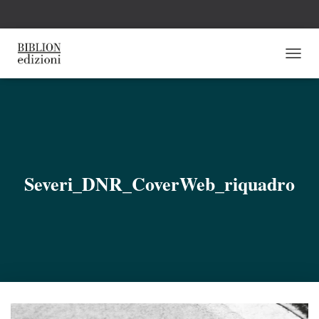
N
A
V
I
G
A
Z
I
O
Severi_DNR_CoverWeb_riquadro
N
E
T
O
G
G
L
E