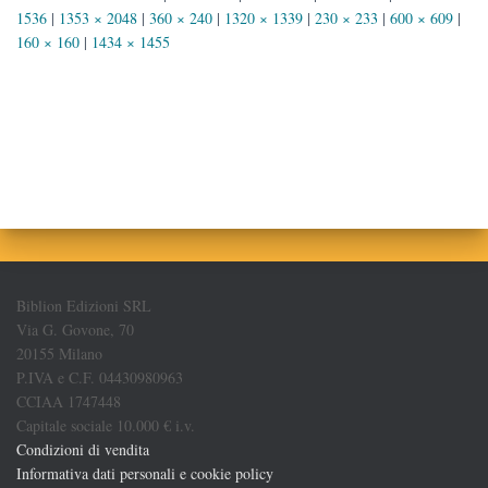
1536
|
1353 × 2048
|
360 × 240
|
1320 × 1339
|
230 × 233
|
600 × 609
|
160 × 160
|
1434 × 1455
Biblion Edizioni SRL
Via G. Govone, 70
20155 Milano
P.IVA e C.F. 04430980963
CCIAA 1747448
Capitale sociale 10.000 € i.v.
Condizioni di vendita
Informativa dati personali e cookie policy