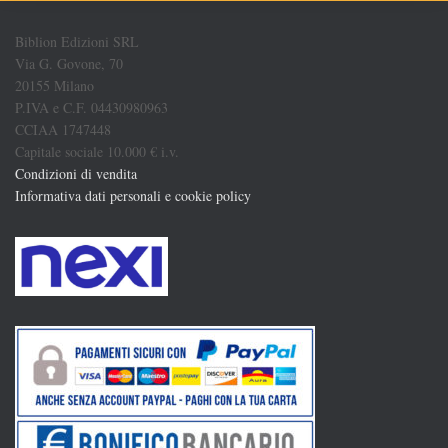
Biblion Edizioni SRL
Via G. Govone, 70
20155 Milano
P.IVA e C.F. 04430980963
CCIAA 1747448
Capitale sociale 10.000 € i.v.
Condizioni di vendita
Informativa dati personali e cookie policy