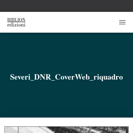
N
A
V
I
G
A
Z
I
O
Severi_DNR_CoverWeb_riquadro
N
E
T
O
G
G
L
E