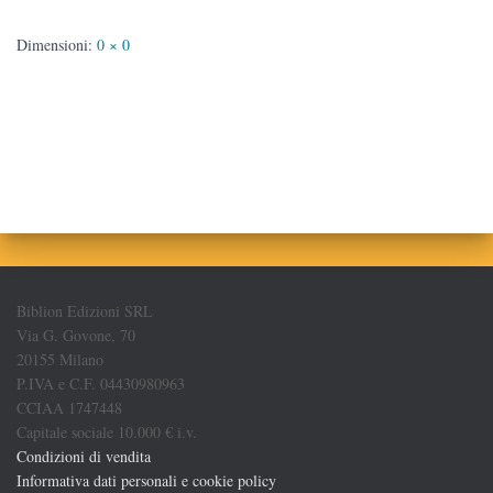
Dimensioni:
0 × 0
Biblion Edizioni SRL
Via G. Govone, 70
20155 Milano
P.IVA e C.F. 04430980963
CCIAA 1747448
Capitale sociale 10.000 € i.v.
Condizioni di vendita
Informativa dati personali e cookie policy