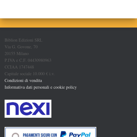
Biblion Edizioni SRL
Via G. Govone, 70
20155 Milano
P.IVA e C.F. 04430980963
CCIAA 1747448
Capitale sociale 10.000 € i.v.
Condizioni di vendita
Informativa dati personali e cookie policy