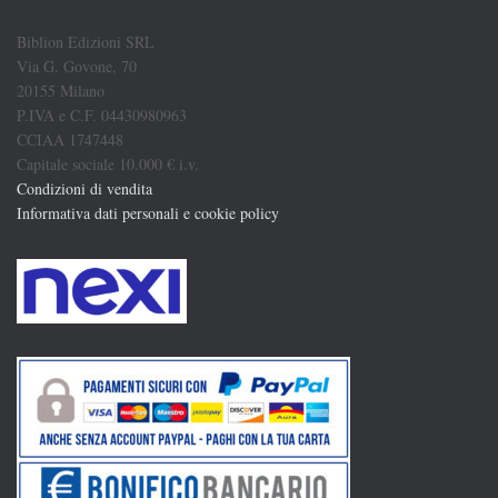
Biblion Edizioni SRL
Via G. Govone, 70
20155 Milano
P.IVA e C.F. 04430980963
CCIAA 1747448
Capitale sociale 10.000 € i.v.
Condizioni di vendita
Informativa dati personali e cookie policy