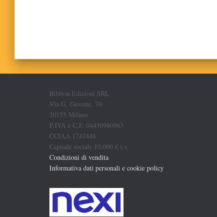
Biblion Edizioni SRL
Via G. Govone, 70
20155 Milano
P.IVA e C.F. 04430980963
CCIAA 1747448
Capitale sociale 10.000 € i.v.
Condizioni di vendita
Informativa dati personali e cookie policy