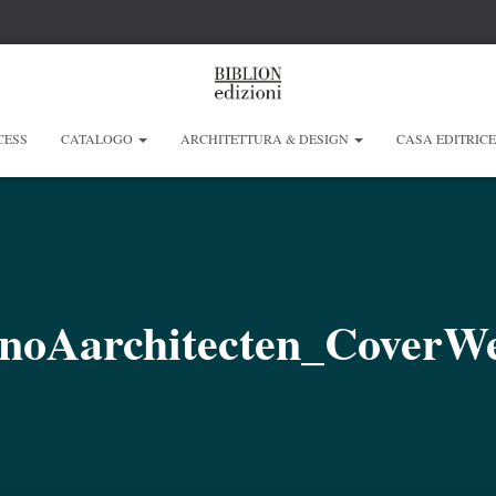
CESS
CATALOGO
ARCHITETTURA & DESIGN
CASA EDITRIC
noAarchitecten_CoverW