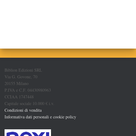
Biblion Edizioni SRL
Via G. Govone, 70
20155 Milano
P.IVA e C.F. 04430980963
CCIAA 1747448
Capitale sociale 10.000 € i.v.
Condizioni di vendita
Informativa dati personali e cookie policy