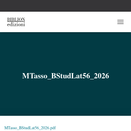
N
A
V
I
G
A
Z
I
O
MTasso_BStudLat56_2026
N
E
T
O
G
G
L
E
MTasso_BStudLat56_2026.pdf