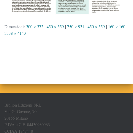
Dimensioni:
300 × 372
|
450 × 559
|
750 × 931
|
450 × 559
|
160 × 160
|
3338 × 4143
Biblion Edizioni SRL
Via G. Govone, 70
20155 Milano
P.IVA e C.F. 04430980963
CCIAA 1747448