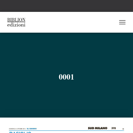
N
A
V
I
G
A
Z
I
O
0001
N
E
T
O
G
G
L
E