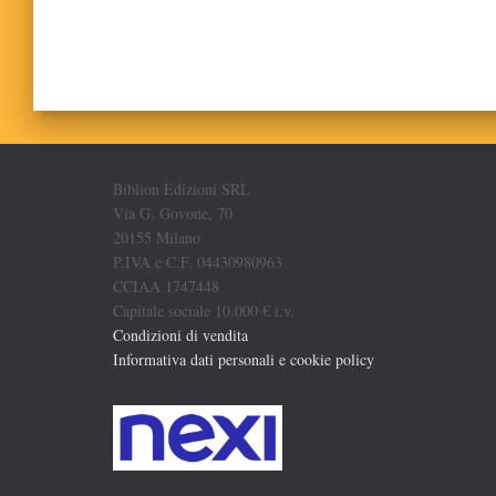
Biblion Edizioni SRL
Via G. Govone, 70
20155 Milano
P.IVA e C.F. 04430980963
CCIAA 1747448
Capitale sociale 10.000 € i.v.
Condizioni di vendita
Informativa dati personali e cookie policy