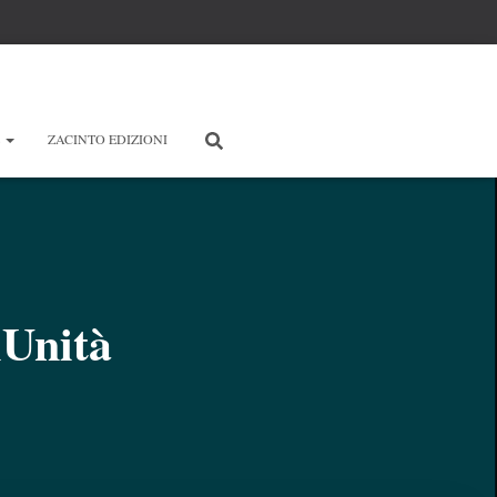
E
ZACINTO EDIZIONI
lUnità